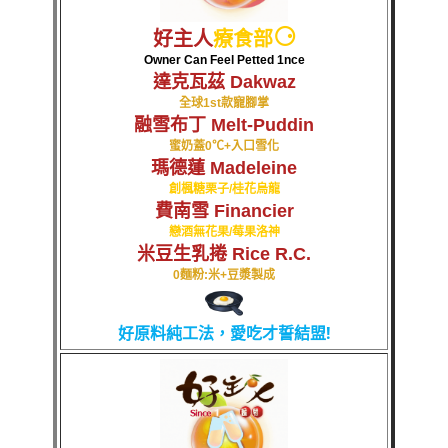
⚆
好主人
療食部
Owner Can Feel Petted 1nce
達克瓦茲 Dakwaz
全球1st款寵腳掌
融雪布丁 Melt-Puddin
蜜奶蓋0℃+入口雪化
瑪德蓮 Madeleine
創楓糖栗子/桂花烏龍
費南雪 Financier
戀酒無花果/莓果洛神
米豆生乳捲 Rice R.C.
0麵粉:米+豆漿製成
好原料純工法，愛吃才誓結盟!