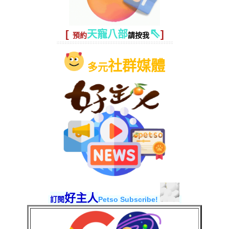
⇖
[
天寵八部
]
預約
請按我
社群媒體
多元
好主人
訂閱
Petso Subscribe!