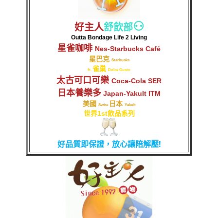
⚇
好主人
舒飲部
Outta Bondage Life 2 Living
星雀咖啡
Nes-Starbucks Café
星巴克
Starbucks
雀巢
ft.
Dolce Gusto
太古可口可樂
Coca-Cola SER
日本養樂多
Japan-Yakult ITM
美國
日本
Swire
Yakult
世界1st飲品系列
好品質即保證，放心讓陪解壓!