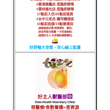
#鹿港旗艦店-蒞臨即辦理
#雲林極光店-蒞臨即辦理
17點前入住/20點前退房
#台中元老店-寵司機接送
10點前抵達/19點後接回
(旅館過夜計費-時間彈性、親民)
(防疫所配合簽屬-一次性旅館約)
(旅館好主人-仍有最終調整權利)
好舒暢大空間，安心線上監護
⚄
好主人
獸醫部
Onto-Health Veterinary Clinic
根醫療/食敷養護=善資源