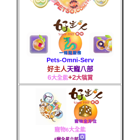
Pets-Omni-Serv
好主人
天寵八部
6
+
2
大全能
大犒賞
寵物6大全能
#寵全星六部