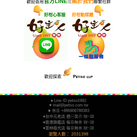
官方LINE
關於我們
歡迎善用
或
聯繫社群
好柑心客服
OR
好柑動媒體
♪
​歡迎探索
Pᴇᴛsᴏ ʟʟᴘ
♠ Line ID petso1992
♥ mail@petso.com.tw
♣ ㊕㊟ +886908788383
♦台中元老店 週㊀至㊅ ㍢~㍮
♦鹿港旗艦店 每㊐無㊡ ㍢~㍮
♦雲林極光店 每㊐無㊡ ㍢~㍮
瀏覽人數： 2031398