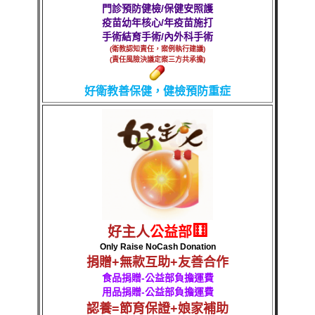
門診預防健檢/保健安照護
疫苗幼年核心/年疫苗施打
手術結育手術/內外科手術
(衛教認知責任，案例執行建議)
(責任風險決議定案三方共承擔)
好衛教善保健，健檢預防重症
⚅
好主人
公益部
Only Raise NoCash Donation
捐贈+無款互助+友善合作
食品捐贈-公益部負擔運費
用品捐贈-公益部負擔運費
認養=節育保證+娘家補助