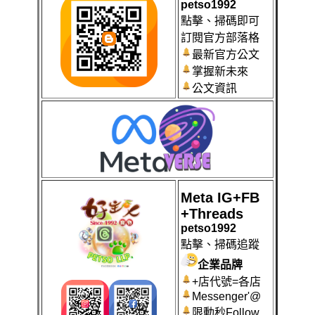
petso1992
點擊、掃碼即可
訂閱官方部落格
最新官方公文
掌握新未來
公文資訊
Meta IG+FB
+Threads
petso1992
點擊、掃碼
追蹤
企業品牌
+店代號=各店
Messenger'@
限動秒Follow