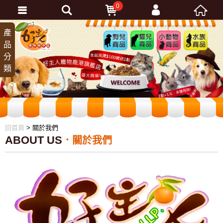
0
會員登入
產
狗兒
貓兒
小動
水族
品
商品
商品
物商
商品
忘記密碼
分
品
加入會員
類
訂單查詢
回首頁
> 關於我們
ABOUT US
關於我們