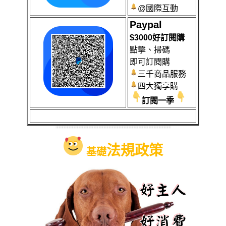
@國際互動
Paypal
$3000好訂閱購
點擊、掃碼
即可訂閱購
三千商品服務
四大獨享購
訂閱一季
法規政策
基礎