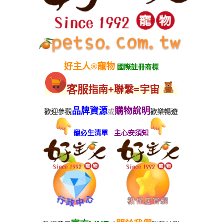
好主人
®
寵物
國際註冊商標
客服
指南+聯繫=宇宙
品牌資源
購物說明
歡迎參觀
或
歡樂暢遊
寵必生清單
主心安須知
OR
♪