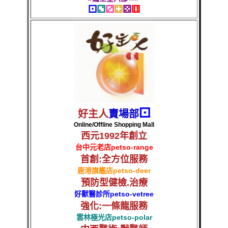
⚀
⚁
⚂
⚃
⚄
⚅
⚀
好主人
賣場部
Online/Offline Shopping Mall
西元1992年創立
台中元老店
petso-range
首創:全方位服務
鹿港旗艦店
petso-deer
預防型健檢.治療
好獸醫診所
petso-vetree
強化:一條龍服務
雲林極光店
petso-polar