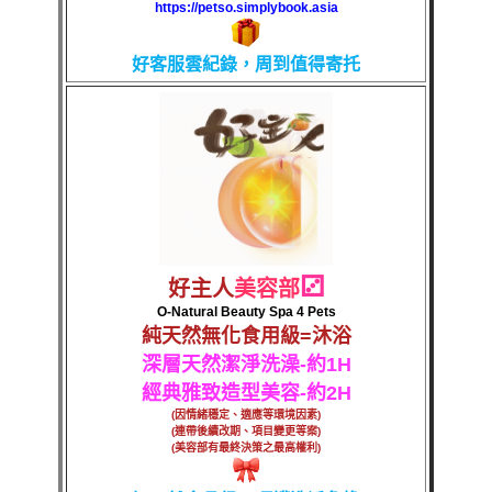
https://petso.simplybook.asia
好客服
雲紀錄，周到值得寄托
⚂
好主人
美容部
O-Natural Beauty Spa 4 Pets
純天然無化食用級=沐浴
深層天然潔淨洗澡-約1H
經典雅致造型美容-約2H
(因情緒穩定、適應等環境因素)
(連帶後續改期、項目變更等案)
(美容部有最終決策之最高權利)