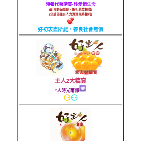
領養代替購買-珍愛惜生命
(配合動保單位，婉拒募款捐贈)
(公益部擁有人力資源最終權利)
好初衷盡所能，善良社會無價
主人2大犒賞
#人時光兩部
⚆
⚇