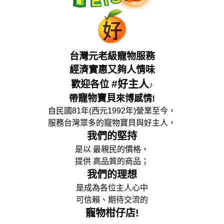
台灣元老級寵物服務
經濟實惠又夠人情味
#好主人
歡迎各位
♪
寵物寶貝
帶
來博感情!
自民國81年(西元1992年)營業至今，
服務台灣眾多的寵物寶貝與好主人，
我們的堅持
是以 最親民的價格，
提供 高品質的商品；
我們的理想
是成為各位主人心中
可信賴、期待交流的
寵物柑仔店!