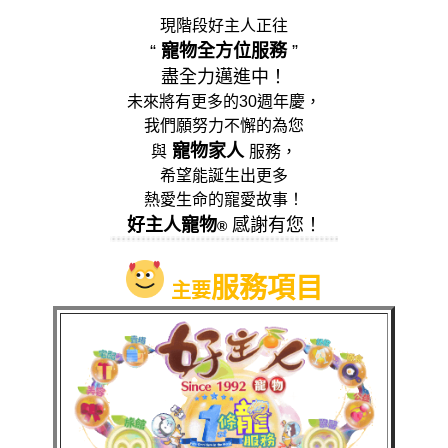
現階段好主人正往
“
寵物全方位服務
”
盡全力邁進中！
未來將有更多的30週年慶，
我們願努力不懈的為您
寵物家人
與
服務，
希望能誕生出更多
熱愛生命的寵愛故事
！
好主人寵物
感謝有您！
®
服務項目
主要