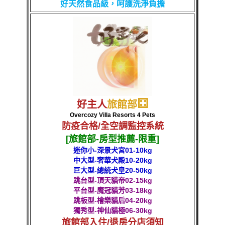
好天然
食品級，呵護洗淨負擔
⚃
好主人
旅館部
Overcozy Villa Resorts 4 Pets
防疫合格/全空調監控系統
[旅館部-房型推薦-限重]
迷你小-深景犬宮01-10kg
中大型-奢華犬殿10-20kg
巨大型-總統犬皇20-50kg
跳台型-頂天貓帝02-15kg
平台型-魔冠貓芳03-18kg
跳板型-檜樂貓后04-20kg
獨秀型-神仙貓極06-30kg
旅館部入住/退房分店須知