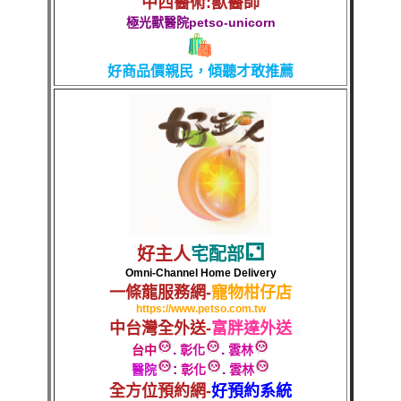
中西醫術:獸醫師
極光獸醫院
petso-unicorn
好商品
價親民，傾聽才敢推薦
⚁
好主人
宅配部
Omni-Channel Home Delivery
一條龍服務網-
寵物柑仔店
https://www.petso.com.tw
中台灣全外送-
富胖達外送
.
.
台中
彰化
雲林
:
.
醫院
彰化
雲林
全方位預約網-
好預約系統