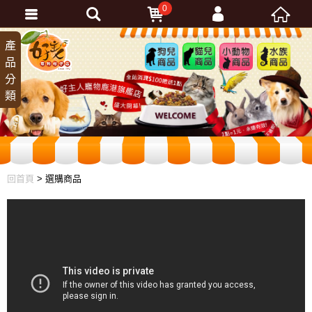
0
會員登入
產
狗兒
貓兒
小動
水族
品
商品
商品
物商
商品
忘記密碼
分
品
加入會員
類
訂單查詢
回首頁
> 選購商品