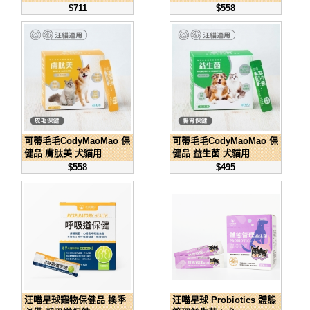
$711
$558
可蒂毛毛CodyMaoMao 保
可蒂毛毛CodyMaoMao 保
健品 膚肽美 犬貓用
健品 益生菌 犬貓用
$558
$495
汪喵星球寵物保健品 換季
汪喵星球 Probiotics 體態