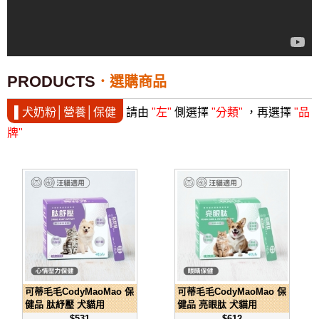
PRODUCTS
選購商品
▌犬奶粉│營養│保健
請由
"左"
側選擇
"分類"
，再選擇
"品
牌"
可蒂毛毛CodyMaoMao 保
可蒂毛毛CodyMaoMao 保
健品 肽紓壓 犬貓用
健品 亮眼肽 犬貓用
$531
$612