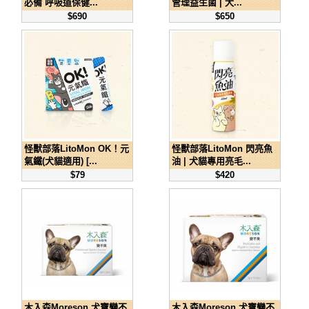
必備 呼吸道保健...
管理益生菌 | 犬...
$690
$650
怪獸部落LitoMon OK！元
怪獸部落LitoMon 閃亮魚
氣鐵(犬貓適用) [...
油 | 犬貓專用亮毛...
$79
$420
木入森Moreson 犬寶變不
木入森Moreson 犬寶變不