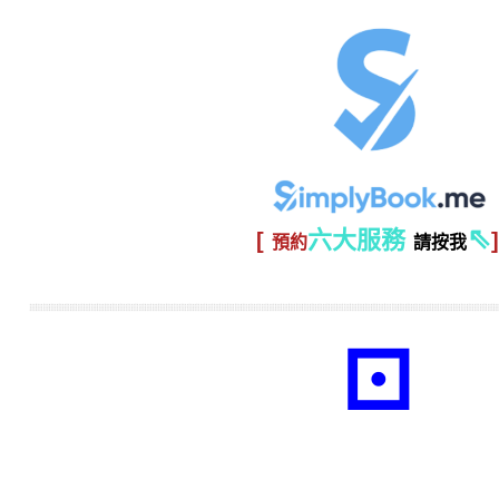
⇖
六大服務
[
]
預約
請按我
⚀