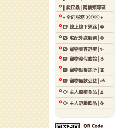
▌爬昆蟲│兩棲類專區
♦ 全向服務 ⓅⓄⓈ ♦
⚀¹ 線上線下通路│⚽
⚁² 宅配外送服務│⚾
⚂³ 寵物美容舒療│✨
⚃⁴ 寵物渡假旅館│⚓
⚄⁵ 寵物獸醫診所│⛲
⚅⁶ 寵物無款公益│⛅
⚆⁷ 主人療癒食品│⏳
⚇⁸ 主人舒壓飲品│☕