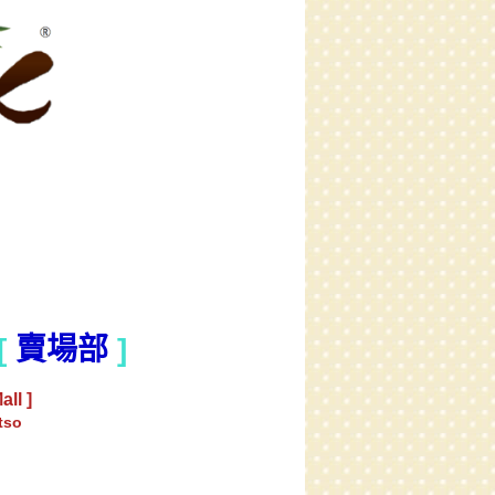
[
賣場部
]
all ]
tso