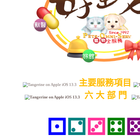
主要服務項目
六 大 部 門
⚀
⚁
⚂
⚃