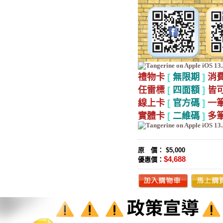
禮物卡
[
無限期
]
消
任雷標
[
四面額
]
皆
線上卡
[
官方碼
]
一
實體卡
[
二維碼
]
多
原 價： $5,000
$4,688
優惠價：