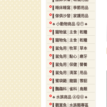
▌睡床睡窩│季節用品
▌傢俱沙發│家護用品
♣ 小動物商品 ⓆⓉ ♣
▌寵物鼠│主食│乾糧
▌寵物兔│主食│乾糧
▌鼠兔用│牧草│草本
▌鼠兔用│點心│磨牙
▌鼠兔用│保健│營養
▌鼠兔用│清潔│用品
▌蜜袋鼯│龍貓│雪貂
▌鸚鵡科│雀科│鳥類
♣ 水族商品 ⒶⓆⓊ ♣
▌觀賞魚│水族類專區