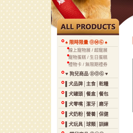
♠ 限時限量 ⓄⓂⒼ ♠
線上寵物展 / 超寵展
寵物蛋糕 / 生日蛋糕
禮物卡 / 無限期禮券
♥ 狗兒商品 ⒹⓄⒼ ♥
▌犬品牌│主食│乾糧
▌犬罐頭│餐盒│餐包
▌犬零嘴│潔牙│磨牙
▌犬奶粉│營養│保健
▌犬玩具│球類│訓練