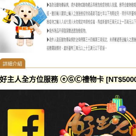
好主人全方位服務 ⓔⒼⒸ禮物卡 [NT$5000