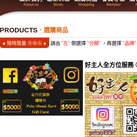
About us
News
Shopping
Member
PRODUCTS
選購商品
♠ 限時限量 ⓄⓂⒼ ♠
請由
"左"
側選擇
"分類"
，再選擇
"品牌"
好主人全方位服務 ⓔⒼ