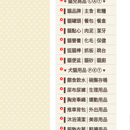
♥ 貓兒商品 ⒸⒶⓉ ♥
▌貓品牌│主食│乾糧
▌貓罐頭│餐包│餐盒
▌貓點心│肉泥│潔牙
▌貓營養│化毛│保健
▌逗貓棒│抓板│跳台
▌貓便盆│貓砂│貓廁
♥ 犬貓用品 ⓅⒺⓉ ♥
▌餵食飲水│碗盤存桶
▌尿布尿褲│生理用品
▌胸背牽繩│運動用品
▌推車背包│外出用品
▌沐浴清潔│美容用品
▌服飾衣著│鞋襪用品