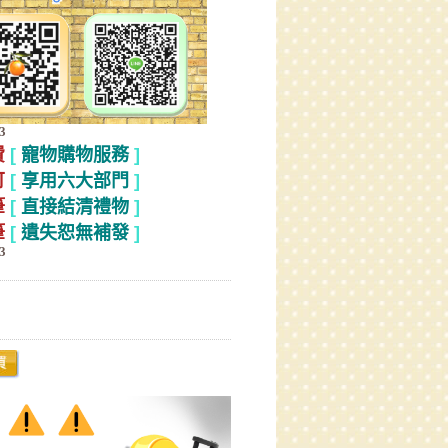
費
[
寵物購物服務
]
可
[
享用六大部門
]
筆
[
直接結清禮物
]
筆
[
遺失恕無補發
]