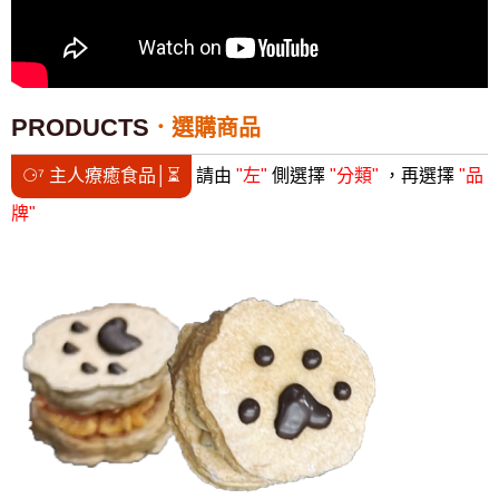
PRODUCTS
選購商品
⚆⁷ 主人療癒食品│⏳
請由
"左"
側選擇
"分類"
，再選擇
"品
牌"