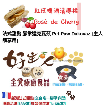
法式甜點 腳掌達克瓦茲 Pet Paw Dakovaz [主人
請享用]
新潮法式甜點
[
全台唯一腳掌造型
]
[
$88/掌
]
[
$168/掌²
]
搶鮮品嚐
雙囍混搭嚐