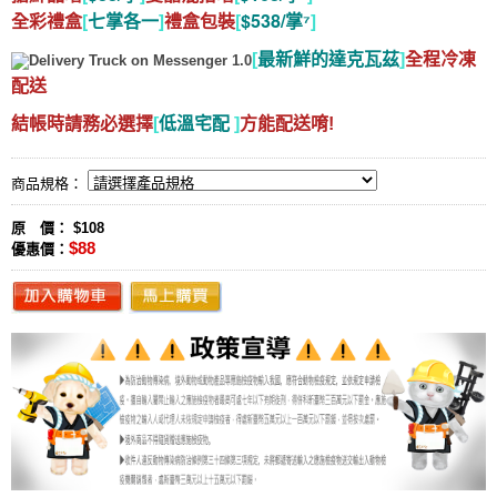
[
七掌各一
]
[
$538/掌⁷
]
全彩禮盒
禮盒包裝
[
最新鮮的達克瓦茲
]
全程冷凍
配送
結帳時請務必選擇
[
低溫宅配
]
方能配送唷!
商品規格：
原 價： $108
$88
優惠價：