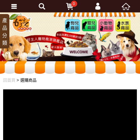
0
會員登入
產
狗兒
貓兒
小動
水族
品
商品
商品
物商
商品
忘記密碼
分
品
加入會員
類
訂單查詢
回首頁
> 選購商品