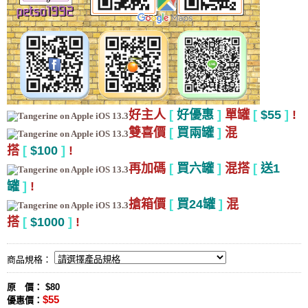
好主人
[
好優惠
]
單罐
[
$55
]
!
雙喜價
[
買兩罐
]
混
搭
[
$100
]
!
再加碼
[
買六罐
]
混搭
[
送1
罐
]
!
搶箱價
[
買24罐
]
混
搭
[
$1000
]
!
商品規格：
原 價： $80
$55
優惠價：