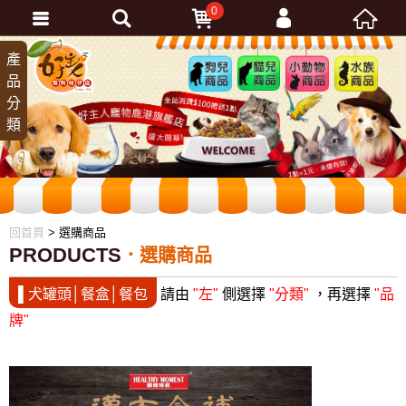
0
會員登入
產
狗兒
貓兒
小動
水族
品
商品
商品
物商
商品
忘記密碼
分
品
加入會員
類
訂單查詢
回首頁
> 選購商品
PRODUCTS
選購商品
▌犬罐頭│餐盒│餐包
請由
"左"
側選擇
"分類"
，再選擇
"品
牌"