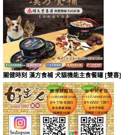
關健時刻 漢方食補 犬貓機能主食餐罐 [雙喜]