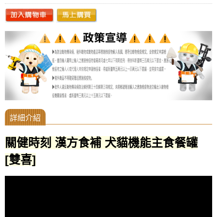
關健時刻 漢方食補 犬貓機能主食餐罐
[雙喜]