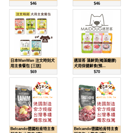
$46
$46
日本WanWan 注文時刻犬
邁荳茖 藻鮮煲(褐藻醣膠)
用主食餐包 [三送]
犬用保健鮮食(預...
$69
$70
Belcando德國柏肯特主食
Belcando德國柏肯特主食