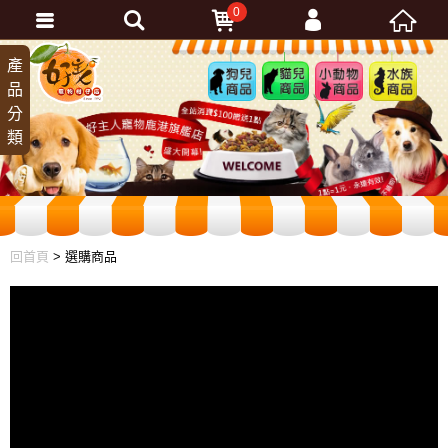
0
會員登入
產
狗兒
貓兒
小動
水族
品
商品
商品
物商
商品
忘記密碼
分
品
加入會員
類
訂單查詢
回首頁
> 選購商品