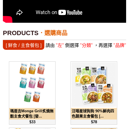
PRODUCTS
選購商品
[ 鮮食 / 主食餐包 ]
請由
"左"
側選擇
"分類"
，再選擇
"品牌"
瑪恩吉Monge Grill炙燒無
汪喵星球狗狗 90%鮮肉四
穀主食犬餐包 [發...
色蔬果主食餐包 [...
$33
$78