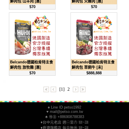
鮮肉包 山羊肉 [惠]
鮮肉包 火雞肉 [惠]
$70
$70
Belcando德國柏肯特主食
Belcando德國柏肯特主食
鮮肉包 放牧雞 [惠]
鮮肉包 草飼牛 [未]
$70
$888,888
[1]
2
♠ Line ID petso1992
♥ mail@petso.com.tw
♣ ㊕㊟ +886908788383
♦台中元老店 週㊀至㊅ ㍢~㍮
♦鹿港旗艦店 每㊐無㊡ ㍢~㍮