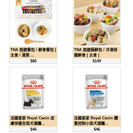
TNA 悠遊餐包 / 鮮食餐包 [
TNA 悠遊極鮮包 / 冷凍保
主食 / 湯煲 ...
健鮮食 [ 主食 ]
$80
$149
法國皇家 Royal Canin 皮
法國皇家 Royal Canin 體
膚保健全型犬濕糧...
重控制小型犬濕糧...
$46
$46