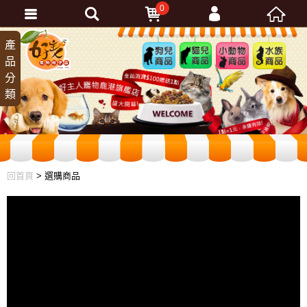
0
會員登入
產
狗兒
貓兒
小動
水族
品
商品
商品
物商
商品
忘記密碼
分
品
加入會員
類
訂單查詢
回首頁
> 選購商品