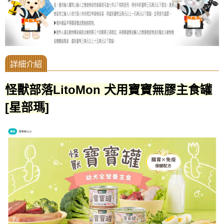
怪獸部落LitoMon 犬用寶寶無膠主食罐
[星部瑪]