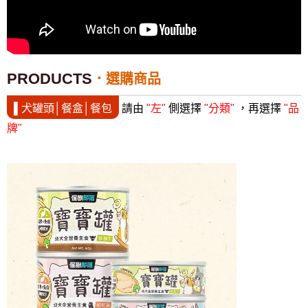
PRODUCTS
選購商品
▌犬罐頭│餐盒│餐包
請由
"左"
側選擇
"分類"
，再選擇
"品
牌"