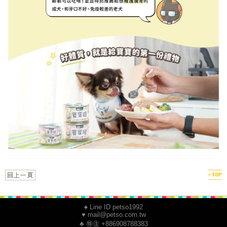
♠ Line ID petso1992
♥ mail@petso.com.tw
♣ ㊕㊟ +886908788383