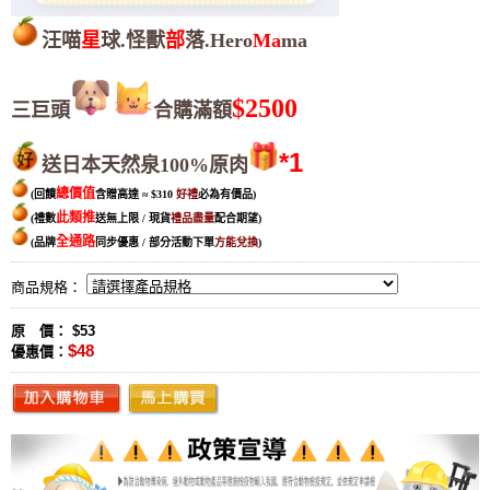
汪喵
星
球.怪獸
部
落.Hero
Ma
ma
$2500
三巨頭
合購滿額
*1
送日本天然泉100%原肉
總價值
(回饋
含贈高達
≈
$310
好禮
必為有價品
)
此類推
(禮數
送無上限 / 現貨
禮品盡量
配合期望
)
全通路
(品牌
同步優惠 / 部分活動下單
方能兌換
)
商品規格：
原 價： $53
$48
優惠價：