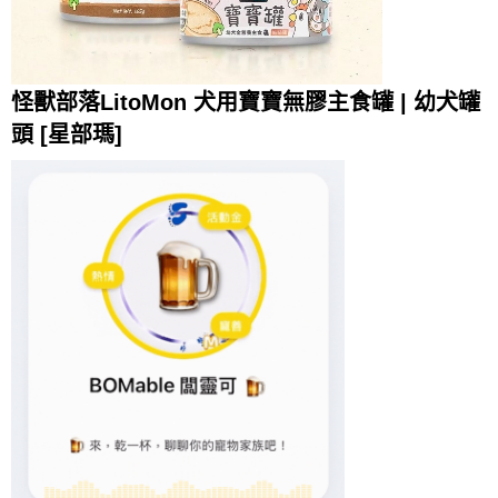
怪獸部落LitoMon 犬用寶寶無膠主食罐 | 幼犬罐
頭 [星部瑪]