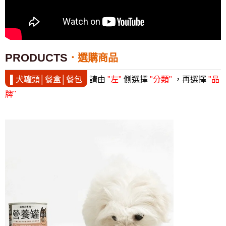
PRODUCTS
選購商品
▌犬罐頭│餐盒│餐包
請由
"左"
側選擇
"分類"
，再選擇
"品
牌"