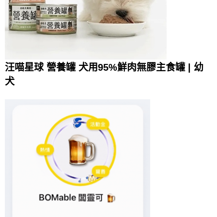
汪喵星球 營養罐 犬用95%鮮肉無膠主食罐 | 幼
犬