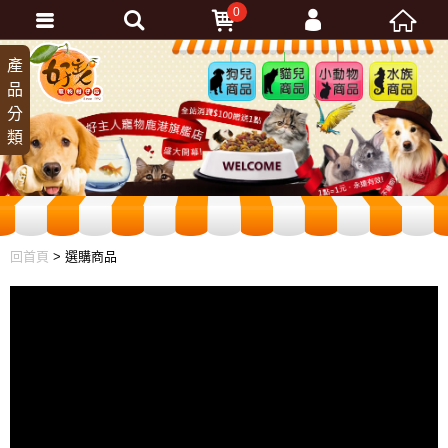
0
會員登入
產
狗兒
貓兒
小動
水族
品
商品
商品
物商
商品
忘記密碼
分
品
加入會員
類
訂單查詢
回首頁
> 選購商品