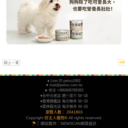
♠ Line ID petso1992
♥ mail@petso.com.tw
♣ ㊕㊟ +886908788383
♦台中元老店 週㊀至㊅ ㍢~㍮
♦鹿港旗艦店 每㊐無㊡ ㍢~㍮
♦雲林極光店 每㊐無㊡ ㍢~㍮
瀏覽人數： 2041803
Copyright
好主人寵物®
All rights reserved.
☂
│ 網站製作：
NEWSCAN網頁設計