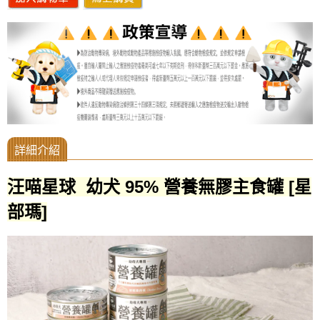
汪喵星球 幼犬 95% 營養無膠主食罐 [星
部瑪]