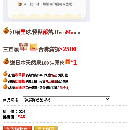
汪喵
星
球.怪獸
部
落.Hero
Ma
ma
$2500
三巨頭
合購滿額
*1
送日本天然泉100%原肉
市售價
(好禮
最高約為$310..
推薦
好品
只送好禮
)
此類推
(禮數
送無上限 / 現貨
禮品盡量
配合期望
)
全通路
(品牌
同步優惠 / 部分活動下單
方能兌換
)
商品規格：
原 價： $54
$48
優惠價：