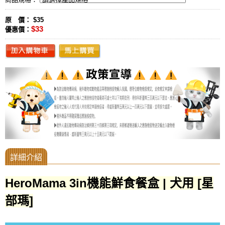
原 價： $35
$33
優惠價：
HeroMama 3in機能鮮食餐盒 | 犬用 [星
部瑪]