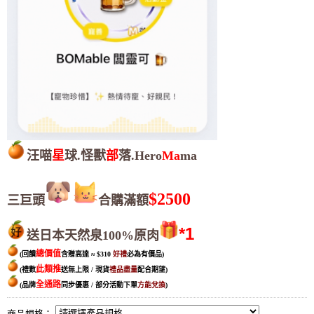
汪喵
星
球.怪獸
部
落.Hero
Ma
ma
$2500
三巨頭
合購滿額
*1
送日本天然泉100%原肉
總價值
(回饋
含贈高達
≈
$310
好禮
必為有價品
)
此類推
(禮數
送無上限 / 現貨
禮品盡量
配合期望
)
全通路
(品牌
同步優惠 / 部分活動下單
方能兌換
)
商品規格：