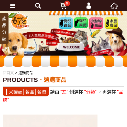
0
會員登入
產
狗兒
貓兒
小動
水族
品
商品
商品
物商
商品
忘記密碼
分
品
加入會員
類
訂單查詢
回首頁
> 選購商品
PRODUCTS
選購商品
▌犬罐頭│餐盒│餐包
請由
"左"
側選擇
"分類"
，再選擇
"品
牌"