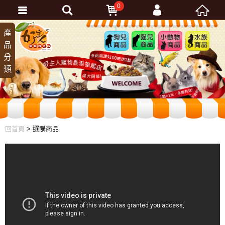
0
會員登入
產
狗兒
貓兒
小動
水族
品
商品
商品
物商
商品
忘記密碼
分
品
加入會員
類
訂單查詢
回首頁
> 選購商品