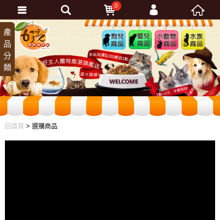
0
會員登入
產
狗兒
貓兒
小動
水族
品
商品
商品
物商
商品
忘記密碼
分
品
加入會員
類
訂單查詢
回首頁
> 選購商品