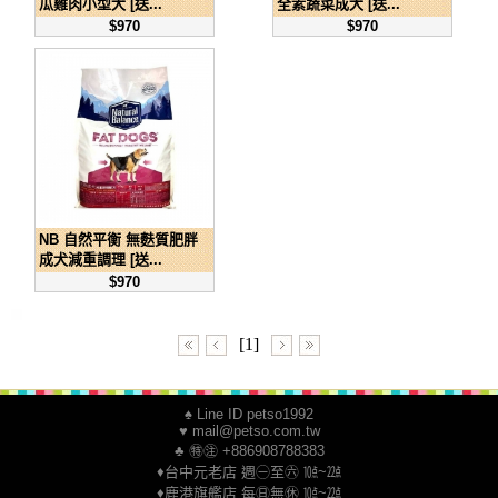
瓜雞肉小型犬 [送...
全素蔬菜成犬 [送...
$970
$970
NB 自然平衡 無麩質肥胖
成犬減重調理 [送...
$970
[1]
♠ Line ID petso1992
♥ mail@petso.com.tw
♣ ㊕㊟ +886908788383
♦台中元老店 週㊀至㊅ ㍢~㍮
♦鹿港旗艦店 每㊐無㊡ ㍢~㍮