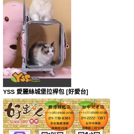
YSS 愛麗絲城堡拉桿包 [好愛台]