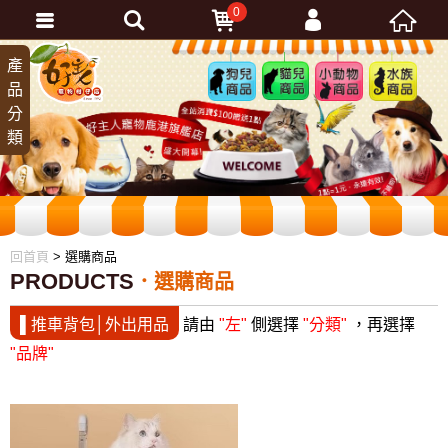
0
會員登入
產
狗兒
貓兒
小動
水族
品
商品
商品
物商
商品
忘記密碼
分
品
加入會員
類
訂單查詢
回首頁
> 選購商品
PRODUCTS
選購商品
▌推車背包│外出用品
請由
"左"
側選擇
"分類"
，再選擇
"品牌"