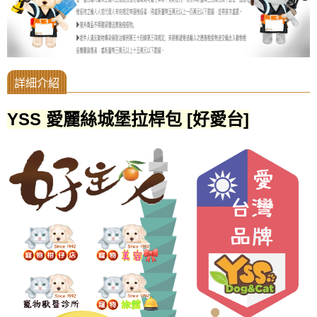
YSS 愛麗絲城堡拉桿包 [好愛台]