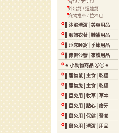
背包 / 太空包
外出籠 / 運輸籠
寵物推車 / 拉桿包
▌沐浴清潔│美容用品
▌服飾衣著│鞋襪用品
▌睡床睡窩│季節用品
▌傢俱沙發│家護用品
♣ 小動物商品 ⓆⓉ ♣
▌寵物鼠│主食│乾糧
▌寵物兔│主食│乾糧
▌鼠兔用│牧草│草本
▌鼠兔用│點心│磨牙
▌鼠兔用│保健│營養
▌鼠兔用│清潔│用品