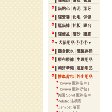
▌貓罐頭│餐包│餐盒
▌貓點心│肉泥│潔牙
▌貓營養│化毛│保健
▌逗貓棒│抓板│跳台
▌貓便盆│貓砂│貓廁
♥ 犬貓用品 ⓅⒺⓉ ♥
▌餵食飲水│碗盤存桶
▌尿布尿褲│生理用品
▌胸背牽繩│運動用品
▌推車背包│外出用品
[ ibiyaya 寵物推車 ]
[ ibiyaya 寵物提包 ]
美國 Solvit 寵物推車
Petstro 沛德奧
Gen7pet 竣百