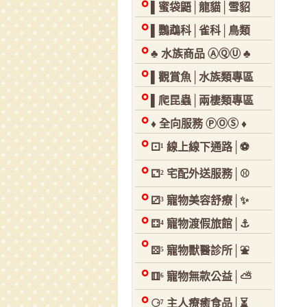
▌蜜袋鼯│龍貓│雪貂
▌鸚鵡科│雀科│鳥類
♣ 水族商品 ⒶⓆⓊ ♣
▌觀賞魚│水族類專區
▌爬昆蟲│兩棲類專區
♦ 全向服務 ⓅⓄⓈ ♦
⚀¹ 線上線下通路│⚽
⚁² 宅配外送服務│⚾
⚂³ 寵物美容舒療│✨
⚃⁴ 寵物渡假旅館│⚓
⚄⁵ 寵物獸醫診所│⛲
⚅⁶ 寵物無款公益│⛅
⚆⁷ 主人療癒食品│⏳