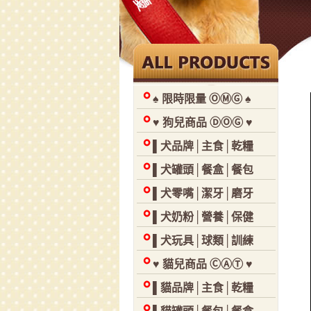
♠ 限時限量 ⓄⓂⒼ ♠
♥ 狗兒商品 ⒹⓄⒼ ♥
▌犬品牌│主食│乾糧
▌犬罐頭│餐盒│餐包
▌犬零嘴│潔牙│磨牙
▌犬奶粉│營養│保健
▌犬玩具│球類│訓練
♥ 貓兒商品 ⒸⒶⓉ ♥
▌貓品牌│主食│乾糧