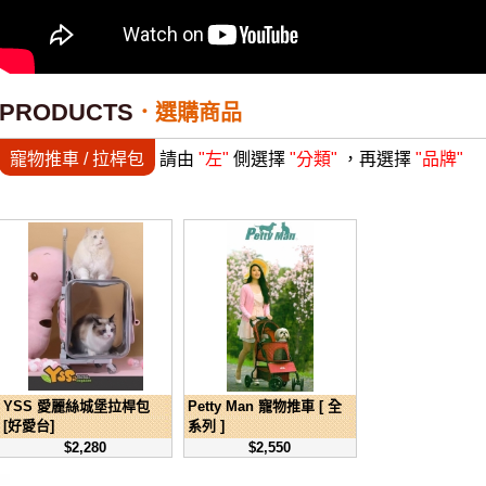
PRODUCTS
選購商品
寵物推車 / 拉桿包
請由
"左"
側選擇
"分類"
，再選擇
"品牌"
YSS 愛麗絲城堡拉桿包
Petty Man 寵物推車 [ 全
[好愛台]
系列 ]
$2,280
$2,550