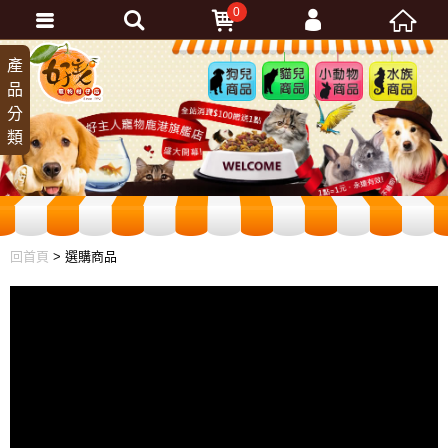
0
會員登入
產
狗兒
貓兒
小動
水族
品
商品
商品
物商
商品
忘記密碼
分
品
加入會員
類
訂單查詢
回首頁
> 選購商品