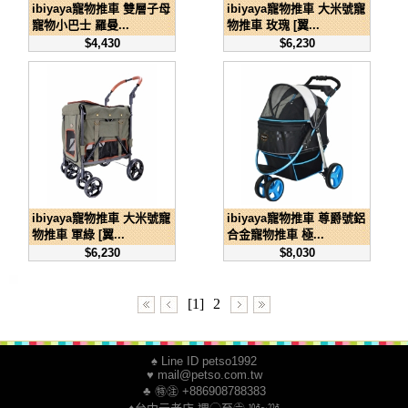
ibiyaya寵物推車 雙層子母
ibiyaya寵物推車 大米號寵
寵物小巴士 羅曼...
物推車 玫瑰 [翼...
$4,430
$6,230
ibiyaya寵物推車 大米號寵
ibiyaya寵物推車 尊爵號鋁
物推車 軍綠 [翼...
合金寵物推車 極...
$6,230
$8,030
[1]
2
♠ Line ID petso1992
♥ mail@petso.com.tw
♣ ㊕㊟ +886908788383