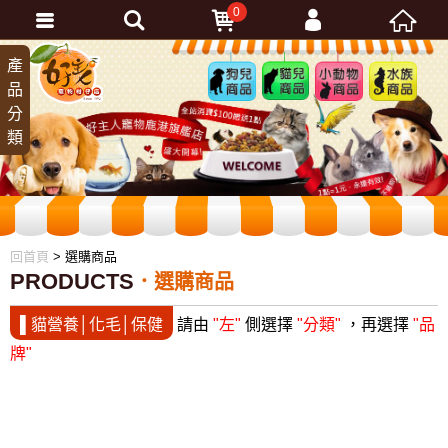
0
會員登入
產
狗兒
貓兒
小動
水族
品
商品
商品
物商
商品
忘記密碼
分
品
加入會員
類
訂單查詢
回首頁
> 選購商品
PRODUCTS
選購商品
▌貓營養│化毛│保健
請由
"左"
側選擇
"分類"
，再選擇
"品
牌"