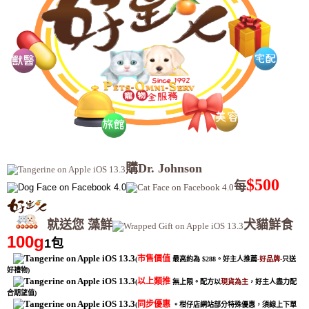
購Dr. Johnson
$500
每
就送您
藻鮮
犬貓鮮食
100g
1包
市售價值
(
最高約為 $288。
好主人推薦
-
好品牌-
只送
好禮物
)
以上類推
(
無上限。配方以
現貨為主
，好主人盡力配
合期望值
)
同步優惠
(
。柑仔店網站部分特殊優惠，須線上下單