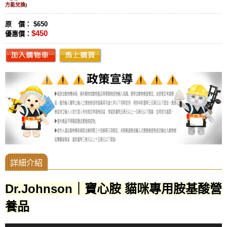
方能兌換
)
原 價： $650
$450
優惠價：
Dr.Johnson｜寶心胺 貓咪專用胺基酸營
養品