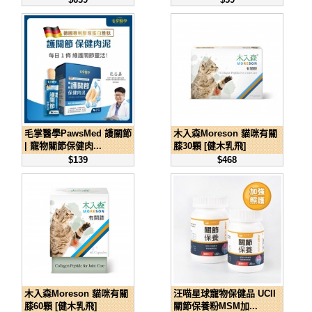
毛掌醫學PawsMed 護關節
木入森Moreson 貓咪有關
| 寵物關節保健肉...
膝30顆 [健木乳飛]
$139
$468
木入森Moreson 貓咪有關
汪喵星球寵物保健品 UCII
膝60顆 [健木乳飛]
關節保養粉MSM加...