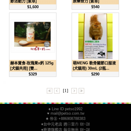
節活動力 [紫草]
原樂骨力 [紫草]
$1,600
$540
赫本賞食-玫瑰果x鈣 125g
萌MENG 軟骨關節口服液
[犬貓共用] [雙...
(犬貓用) 30mL (2瓶...
$329
$290
[1]
♠ Line ID petso1992
♥ mail@petso.com.tw
♣ ㊕㊟ +886908788383
♦台中元老店 週㊀至㊅ ㍢~㍮
♦鹿港旗艦店 每㊐無㊡ ㍢~㍮