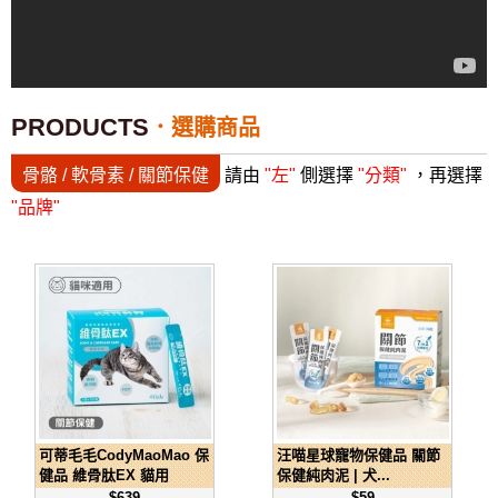
PRODUCTS
選購商品
骨骼 / 軟骨素 / 關節保健
請由
"左"
側選擇
"分類"
，再選擇
"品牌"
可蒂毛毛CodyMaoMao 保
汪喵星球寵物保健品 關節
健品 維骨肽EX 貓用
保健純肉泥 | 犬...
$639
$59