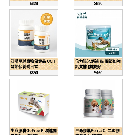
$828
$880
汪喵星球寵物保健品 UCII
倍力陽光鈣補 貓 關節加強
關節保養粉日常 ...
鈣質補 [雙雙好...
$850
$460
生命膠囊GoFree-P 增進關
生命膠囊Perna-C. 二型膠