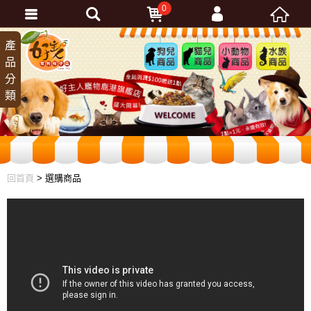
0
會員登入
產
狗兒
貓兒
小動
水族
品
商品
商品
物商
商品
忘記密碼
分
品
加入會員
類
訂單查詢
回首頁
> 選購商品