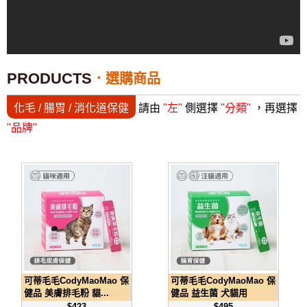
PRODUCTS
選購商品
化毛 / 腸胃 / 消化道保健
請由
"左"
側選擇
"分類"
，再選擇
"品牌"
可蒂毛毛CodyMaoMao 保
可蒂毛毛CodyMaoMao 保
健品 美膚排毛粉 貓...
健品 益生菌 犬貓用
$423
$495