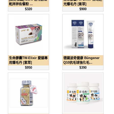
乾拌拌佐餐粉 ...
光爆毛丹 [紫草]
$320
$900
生命膠囊TW-Elixir 愛貓專
德國波奇健康 Büngener
用爆毛丹 [紫草]
Q10抗毛球強化毛...
$950
$390