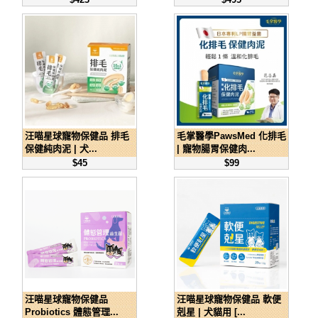
汪喵星球寵物保健品 排毛
毛掌醫學PawsMed 化排毛
保健純肉泥 | 犬...
| 寵物腸胃保健肉...
$45
$99
汪喵星球寵物保健品
汪喵星球寵物保健品 軟便
Probiotics 體態管理...
剋星 | 犬貓用 [...