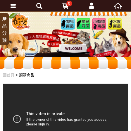
0
會員登入
產
狗兒
貓兒
小動
水族
品
商品
商品
物商
商品
忘記密碼
分
品
加入會員
類
訂單查詢
回首頁
> 選購商品