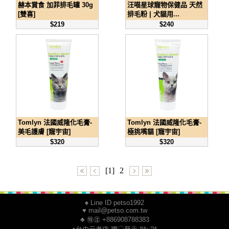
赫本賞食 加菲排毛罐 30g
汪喵星球寵物保健品 天然
[雙喜]
排毛粉 | 犬貓用...
$219
$240
Tomlyn 法國威隆化毛膏-
Tomlyn 法國威隆化毛膏-
美毛護膚 [寵宇宙]
極挑嘴貓 [寵宇宙]
$320
$320
[1]
2
♠ Line ID petso1992
♥ mail@petso.com.tw
♣ ㊕㊟ +886908788383