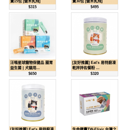
寶15包 [健木乳飛]
寶30包 [健木乳飛]
$315
$495
汪喵星球寵物保健品 腸胃
[友好推薦] Eat's 易特廚凍
益生菌 | 犬貓用...
乾拌拌佐餐粉 ...
$650
$320
[友好推薦] Eat's 易特廚凍
生命膠囊TW-Elixir 台灣之