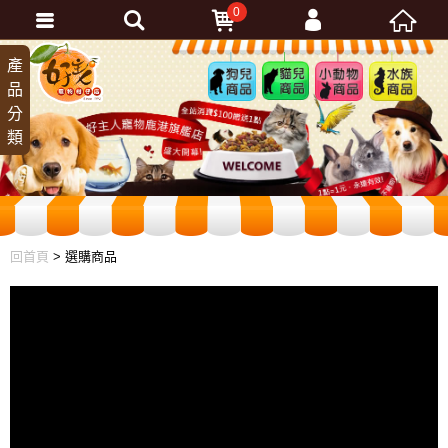
0
會員登入
產
狗兒
貓兒
小動
水族
品
商品
商品
物商
商品
忘記密碼
分
品
加入會員
類
訂單查詢
回首頁
> 選購商品