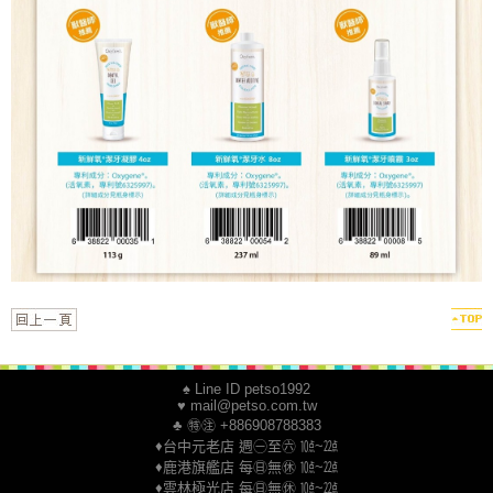
♠ Line ID petso1992
♥ mail@petso.com.tw
♣ ㊕㊟ +886908788383
♦台中元老店 週㊀至㊅ ㍢~㍮
♦鹿港旗艦店 每㊐無㊡ ㍢~㍮
♦雲林極光店 每㊐無㊡ ㍢~㍮