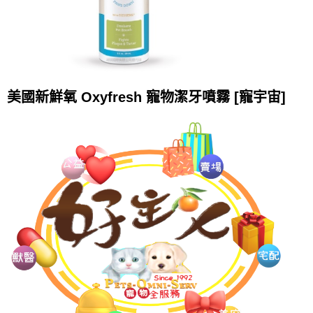
美國新鮮氧 Oxyfresh 寵物潔牙噴霧 [寵宇宙]