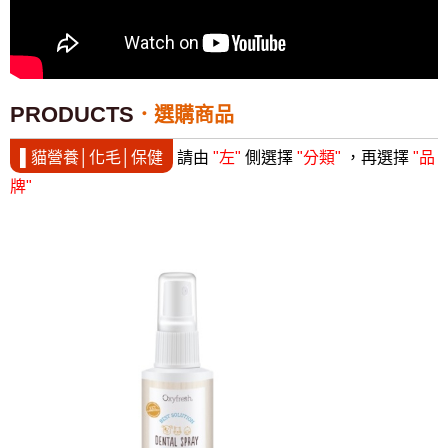
PRODUCTS
選購商品
▌貓營養│化毛│保健
請由
"左"
側選擇
"分類"
，再選擇
"品
牌"