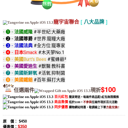
寵宇宙聯合
[
八大品牌
]
- ❶ - 
法國威隆 
#半世紀:大藥廠
- ❷ - 
法國尊爵 
#世界:寵糧大廠
- ❸ - 
法國法典 
#全方位:寵專家
- ❹ - 
日本
Smack 
#木天蓼No.
1
- ❺ - 
美國
Burt's Bees 
#蜜蜂爺²
- ❻ - 
美國愛迪生 
#獸醫:教科書
- ❼ - 
美國新鮮氧 
#活氧:抑制菌
- ❽ - 
美國鐵鎚 
#百年:蘇打大廠
$100
任選兩件
現折
百元紅包
隨貨寄送。
每兩件商品配1紅包無限類推
商品售價
低於$100。
不參與
任兩件現折百元活動
同步優惠
購物網站特惠，敬請線上下單
方能兌換!!
原 價： $450
$350
優惠價：