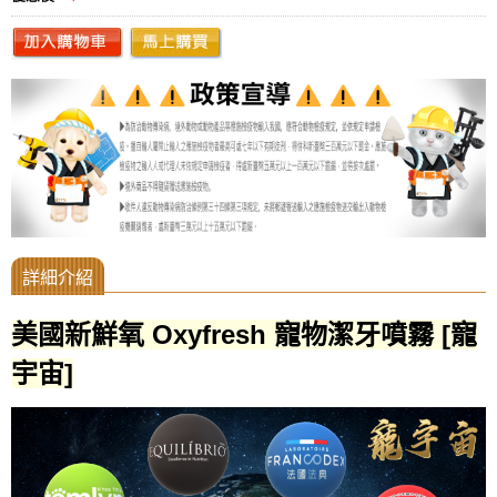
美國新鮮氧 Oxyfresh 寵物潔牙噴霧 [寵
宇宙]