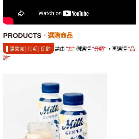
PRODUCTS
選購商品
▌貓營養│化毛│保健
請由
"左"
側選擇
"分類"
，再選擇
"品
牌"