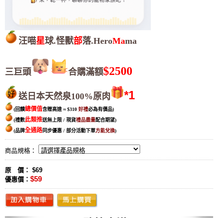
汪喵
星
球.怪獸
部
落.Hero
Ma
ma
$2500
三巨頭
合購滿額
*1
送日本天然泉100%原肉
總價值
(回饋
含贈高達
≈
$310
好禮
必為有價品
)
此類推
(禮數
送無上限 / 現貨
禮品盡量
配合期望
)
全通路
(品牌
同步優惠 / 部分活動下單
方能兌換
)
商品規格：
原 價： $69
$59
優惠價：