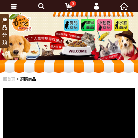
0
會員登入
產
狗兒
貓兒
小動
水族
品
商品
商品
物商
商品
忘記密碼
分
品
加入會員
類
訂單查詢
回首頁
> 選購商品